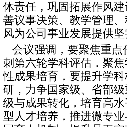
体责任，巩固拓展作风建
善议事决策、教学管理、
风为公司事业发展提供坚
会议强调，要聚焦重点
刺第六轮学科评估，聚焦
性成果培育，要提升学科
研，力争国家级、省部级
级与成果转化，培育高水
型人才培养，推进微专业