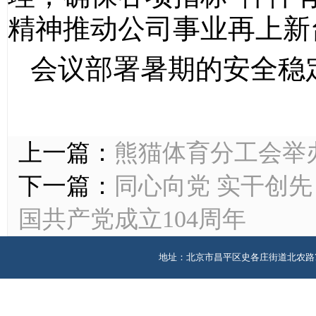
精神推动公司事业再上新
会议部署暑期的安全稳
上一篇：
熊猫体育分工会举
下一篇：
同心向党 实干创
国共产党成立104周年
地址：北京市昌平区史各庄街道北农路7号版权所