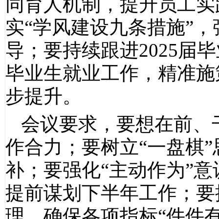
同育人机制，提升员工实
实“学风建设九条措施”
导；要持续跟进2025届
毕业生就业工作，精准施
步提升。
会议要求，要想在前、
作合力；要树立“一盘棋
补；要强化“主动作为”
提前谋划下半年工作；要
理，确保各项指标“件件