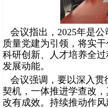
会议指出，2025年是
质量党建为引领，将实干
科研创新、人才培养全过
发展动能。
会议强调，要以深入贯
契机，一体推进学查改，
改有成效。持续推动作风