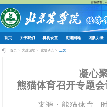
熊猫体育(Pan
首页
关于我们
机构设置
党建园地
团队力量
首页
>
党建园地
>
党建动态
>
正文
凝心聚
熊猫体育召开专题会
来源：​熊猫体育 时间