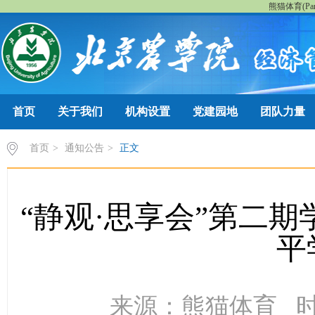
熊猫体育(Pan
首页
关于我们
机构设置
党建园地
团队力量
首页
>
通知公告
>
正文
“静观·思享会”第二期
平
来源：​熊猫体育 时间