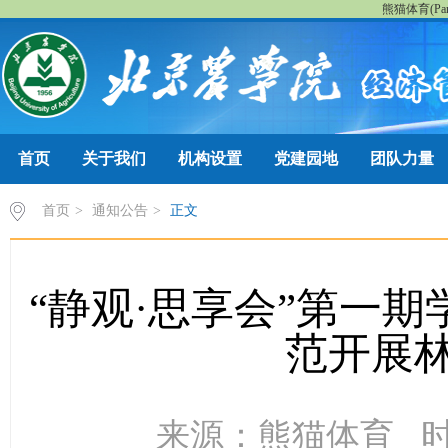
熊猫体育(Pan
首页
关于我们
机构设置
党建园地
团队力量
首页
>
通知公告
>
正文
“静观·思享会”第一期
范开展
来源：​熊猫体育 时间