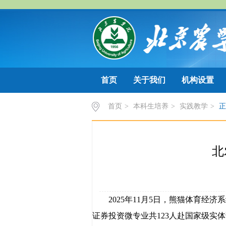
首页
关于我们
机构设置
首页
>
本科生培养
>
实践教学
>
正
北
2025年11月5日，熊猫体育经
证券投资微专业共123人赴国家级实