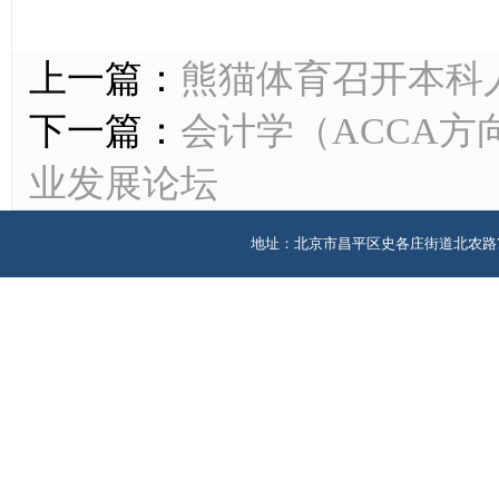
上一篇：
熊猫体育召开本科
下一篇：
会计学（ACCA方
业发展论坛
地址：北京市昌平区史各庄街道北农路7号版权所