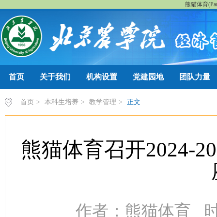
熊猫体育(Pan
首页
关于我们
机构设置
党建园地
团队力量
首页
>
本科生培养
>
教学管理
>
正文
熊猫体育召开2024-
作者：熊猫体育 时间：