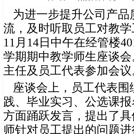
为进一步提升公司产品
流，及时听取员工对教学
11月14日中午在经管楼40
学期期中教学师生座谈会
主任及员工代表参加会议
座谈会上，员工代表围
践、毕业实习、公选课报
方面踊跃发言，提出了具
师针对员工提出的问题进