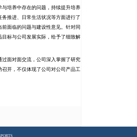
学与培养中存在的问题，持续提升培养
任务推进、日常生活状况等方面进行了
当前面临的问题与建设性意见。针对同
品目标与公司发展实际，给予了细致解
通过面对面交流，公司深入掌握了研究
功召开，不仅体现了公司对公司产品工
。
PORTS