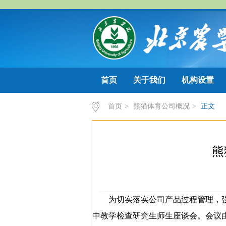
首页
关于我们
机构设置
首页
>
熊猫体育公司概况
>
正文
熊
为切实落实公司产品过程管理，强化
中教学检查研究生师生座谈会。会议