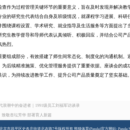
检查作为过程管理关键环节的重要意义，旨在及时发现并解决教
专业的研究生代表结合自身及班级情况，就课程学习进展、科研
并围绕课程设置、学术研究、就业指导及生活服务等方面提出了
研究生教学督导和导师代表认真倾听、积极回应，并结合公司产
氛热烈。
重要组成部分，有效搭建了师生间常态化、制度化的沟通机制。
，为后续精准施策、优化管理服务提供了重要依据。座谈会的成
共识，为持续改进教学工作、提升公司产品质量奠定了坚实基础
代浪潮中的奋进者｜1991级员工刘福军访谈录
 致敬杏坛芳华 部署育人新篇
京市昌平区史各庄街道北农路7号版权所有 熊猫体育(Panda)官方网站- Panda S